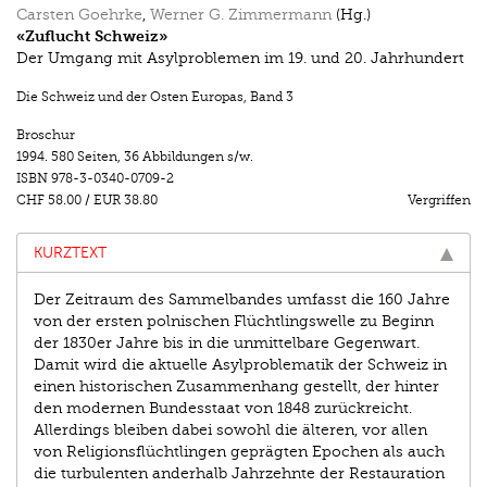
Carsten Goehrke
,
Werner G. Zimmermann
(Hg.)
«Zuflucht Schweiz»
Der Umgang mit Asylproblemen im 19. und 20. Jahrhundert
Die Schweiz und der Osten Europas
,
Band 3
Broschur
1994.
580 Seiten
,
36 Abbildungen s/w.
ISBN
978-3-0340-0709-2
CHF 58.00
/
EUR 38.80
Vergriffen
KURZTEXT
Der Zeitraum des Sammelbandes umfasst die 160 Jahre
von der ersten polnischen Flüchtlingswelle zu Beginn
der 1830er Jahre bis in die unmittelbare Gegenwart.
Damit wird die aktuelle Asylproblematik der Schweiz in
einen historischen Zusammenhang gestellt, der hinter
den modernen Bundesstaat von 1848 zurückreicht.
Allerdings bleiben dabei sowohl die älteren, vor allen
von Religionsflüchtlingen geprägten Epochen als auch
die turbulenten anderhalb Jahrzehnte der Restauration