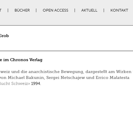
T
BÜCHER
OPEN ACCESS
AKTUELL
KONTAKT
Grob
e im Chronos Verlag
weiz und die anarchistische Bewegung, dargestellt am Wirken
on Michael Bakunin, Sergei Netschajew und Errico Malatesta
lucht Schweiz»
1994.