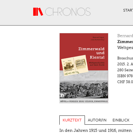
Direkt zum Inhalt
STAR
Bernar
Zimmer
Weltges
Broschu
2015.
2. 
280 Seit
ISBN
978
CHF 38.0
KURZTEXT
AUTOR/IN
EINBLICK
In den Jahren 1915 und 1916, mitten