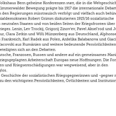
lkshaus Bern geheime Konferenzen statt, die in die Weltgeschic
immerwalder Bewegung prägte bis 1917 die internationale Debat
n den Regierungen misstrauisch verfolgt und vielfach auch behin
ialdemokraten Robert Grimm diskutierten 1915/16 sozialistische
neutralen Staaten und von beiden Seiten der Kriegsfronten über 
es. Lenin, Lev Trockij, Grigorij Zinov’ev, Pavel Aksel’rod und Ju
r, Clara Zetkin und Willi Münzenberg aus Deutschland, Alphons
Frankreich, Karl Radek aus Polen, Anželika Balabanova und Giac
an Racovski aus Rumänien und weitere bedeutende Persönlichkeiten
teiligten sich an den Debatten.
eutsche, Franzosen, Russen und andere auf ein gemeinsames Mani
kriegsgeplagten Arbeiterschaft Europas neue Hoffnungen. Die Fo
en und Kriegsentschädigungen war wegweisend, aber in den
los.
e Geschichte der sozialistischen Kriegsgegnerinnen und -gegner 
zu den wichtigsten Persönlichkeiten, Örtlichkeiten und Institutio