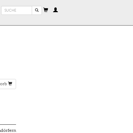
Suchformular
Suche
orb
ndörfern