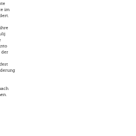
hte
te im
dert.
ihre
lij
e
into
 der
fest
rderung
nach
nen.