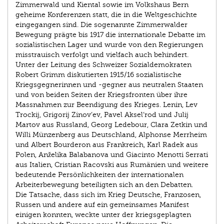
Zimmerwald und Kiental sowie im Volkshaus Bern
geheime Konferenzen statt, die in die Weltgeschichte
eingegangen sind. Die sogenannte Zimmerwalder
Bewegung prägte bis 1917 die internationale Debatte im
sozialistischen Lager und wurde von den Regierungen
misstrauisch verfolgt und vielfach auch behindert.
Unter der Leitung des Schweizer Sozialdemokraten
Robert Grimm diskutierten 1915/16 sozialistische
Kriegsgegnerinnen und -gegner aus neutralen Staaten
und von beiden Seiten der Kriegsfronten über ihre
Massnahmen zur Beendigung des Krieges. Lenin, Lev
Trockij, Grigorij Zinov’ev, Pavel Aksel’rod und Julij
Martov aus Russland, Georg Ledebour, Clara Zetkin und
Willi Münzenberg aus Deutschland, Alphonse Merrheim
und Albert Bourderon aus Frankreich, Karl Radek aus
Polen, Anželika Balabanova und Giacinto Menotti Serrati
aus Italien, Cristian Racovski aus Rumänien und weitere
bedeutende Persönlichkeiten der internationalen
Arbeiterbewegung beteiligten sich an den Debatten.
Die Tatsache, dass sich im Krieg Deutsche, Franzosen,
Russen und andere auf ein gemeinsames Manifest
einigen konnten, weckte unter der kriegsgeplagten