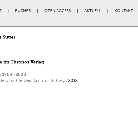
T
BÜCHER
OPEN ACCESS
AKTUELL
KONTAKT
e Sutter
e im Chronos Verlag
g 1700–2000
Geschichte des Kantons Schwyz
2012.