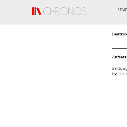
Direkt zum Inhalt
STAR
Beatric
Aufsätz
Bildun
In:
Die 