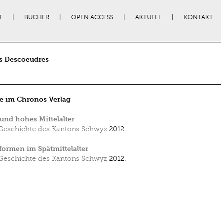
T
BÜCHER
OPEN ACCESS
AKTUELL
KONTAKT
s Descoeudres
e im Chronos Verlag
und hohes Mittelalter
Geschichte des Kantons Schwyz
2012.
ormen im Spätmittelalter
Geschichte des Kantons Schwyz
2012.