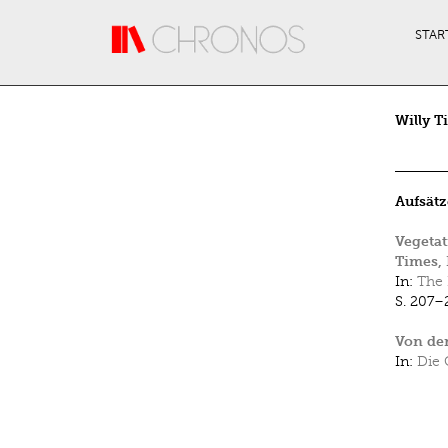
Direkt zum Inhalt
STAR
Willy T
Aufsätz
Vegetat
Times, 
In:
The 
S. 207–
Von der
In:
Die 