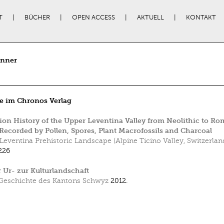
T
BÜCHER
OPEN ACCESS
AKTUELL
KONTAKT
inner
e im Chronos Verlag
ion History of the Upper Leventina Valley from Neolithic to R
Recorded by Pollen, Spores, Plant Macrofossils and Charcoal
Leventina Prehistoric Landscape (Alpine Ticino Valley, Switzerlan
226
 Ur- zur Kulturlandschaft
Geschichte des Kantons Schwyz
2012.