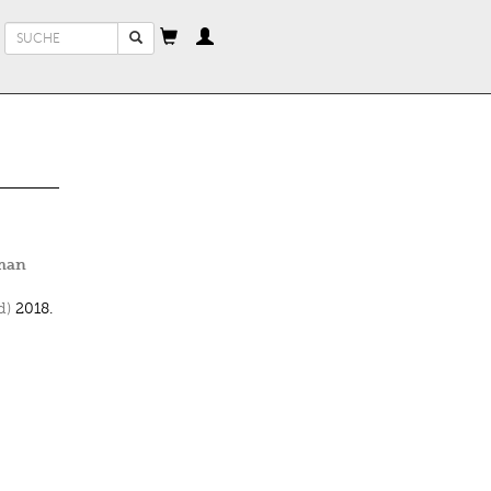
Suchformular
Suche
oman
d)
2018.