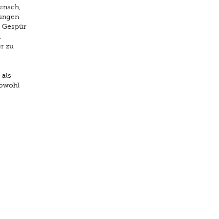
ensch,
hungen
s Gespür
n
r zu
 als
sowohl