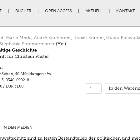
T
BÜCHER
OPEN ACCESS
AKTUELL
KONTAKT
ph Maria Merki
,
André Kirchhofer
,
Daniel Krämer
,
Guido Poliwod
Stephanie Summermatter
(Hg.)
ltige Geschichte
ift für Christian Pfister
n
 Seiten
,
40 Abbildungen s/w.
-3-0340-0992-8
0
/
EUR 31.00
In den Warenk
IN DEN MEDIEN
weltschutz sind zu festen Bestandteilen der politischen und me