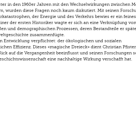
ster in den 1960er Jahren mit den Wechselwirkungen zwischen M
 wurden diese Fragen noch kaum diskutiert. Mit seinen Forsc
rkatastrophen, der Energie und des Verkehrs bewies er ein feine
iner der ersten Historiker wagte er sich an eine Verknüpfung vo
ialen und demographischen Prozessen, deren Bestandteile er späte
mweltgeschichte zusammenfügte.
n Entwicklung verpflichtet: der ökologischen und sozialen
lichen Effizienz. Dieses «magische Dreieck» dient Christian Pfister
Blick auf die Vergangenheit beeinflusst und seinen Forschungen 
eschichtswissenschaft eine nachhaltige Wirkung verschafft hat.