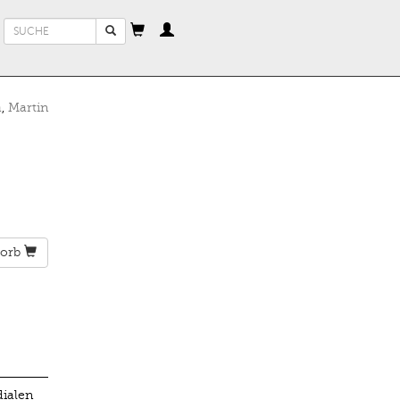
Suchformular
Suche
a
,
Martin
orb
dialen