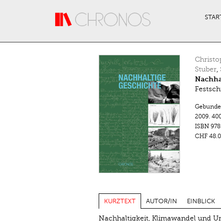
Direkt zum Inhalt
STAR
Christo
Stuber
,
Nachha
Festschr
Gebunde
2009.
400
ISBN
978
CHF 48.0
KURZTEXT
AUTOR/IN
EINBLICK
Nachhaltigkeit, Klimawandel und Um