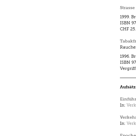
Strasse
1999.
Br
ISBN
97
CHF 25
Tabakf
Rauchen
1996.
Br
ISBN
97
Vergrif
Aufsätz
Einführ
In:
Verk
Verkehr
In:
Verk
Epochen