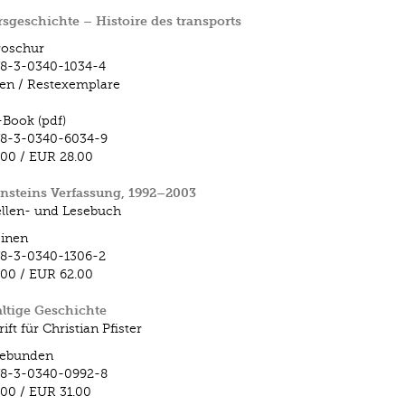
sgeschichte – Histoire des transports
roschur
78-3-0340-1034-4
fen / Restexemplare
-Book (pdf)
78-3-0340-6034-9
.00
/
EUR 28.00
nsteins Verfassung, 1992–2003
llen- und Lesebuch
inen
78-3-0340-1306-2
.00
/
EUR 62.00
ltige Geschichte
ift für Christian Pfister
ebunden
78-3-0340-0992-8
.00
/
EUR 31.00