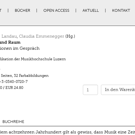
T
BÜCHER
OPEN ACCESS
AKTUELL
KONTAKT
e Landau
,
Claudia Emmenegger
(Hg.)
und Raum
ionen im Gespräch
likation der Musikhochschule Luzern
r
 Seiten
,
32 Farbabbildungen
-3-0340-0720-7
0
/
EUR 24.80
In den Warenk
BUCHREIHE
dem achtzehnten Jahrhundert gilt als gewiss, dass Musik eine Zei