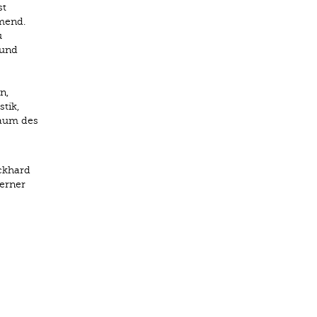
st
hmend.
u
 und
n,
tik,
raum des
ckhard
Werner