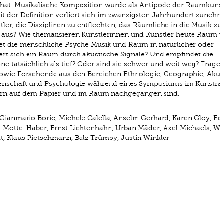
n hat. Musikalische Komposition wurde als Antipode der Raumkun
it der Definition verliert sich im zwanzigsten Jahrhundert zune
ler, die Disziplinen zu entflechten, das Räumliche in die Musik z
t aus? Wie thematisieren Künstlerinnen und Künstler heute Raum
et die menschliche Psyche Musik und Raum in natürlicher oder
t sich ein Raum durch akustische Signale? Und empfindet die
 tatsächlich als tief? Oder sind sie schwer und weit weg? Frage
owie Forschende aus den Bereichen Ethnologie, Geographie, Akus
ssenschaft und Psychologie während eines Symposiums im Kunst
ern auf dem Papier und im Raum nachgegangen sind.
 Gianmario Borio, Michele Calella, Anselm Gerhard, Karen Gloy, E
la Motte-Haber, Ernst Lichtenhahn, Urban Mäder, Axel Michaels, 
t, Klaus Pietschmann, Balz Trümpy, Justin Winkler