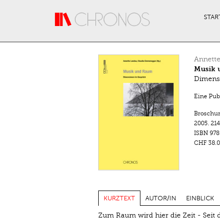
Direkt zum Inhalt
STAR
Annett
Musik 
Dimens
Eine Pub
Broschu
2005.
214
ISBN
978
CHF 38.0
KURZTEXT
AUTOR/IN
EINBLICK
Zum Raum wird hier die Zeit - Seit 