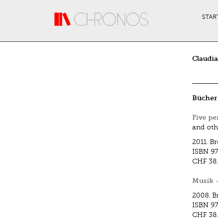
Direkt zum Inhalt
STAR
Claudi
Bücher
Five pe
and oth
2011.
Br
ISBN
97
CHF 38
Musik 
2008.
B
ISBN
9
CHF 38