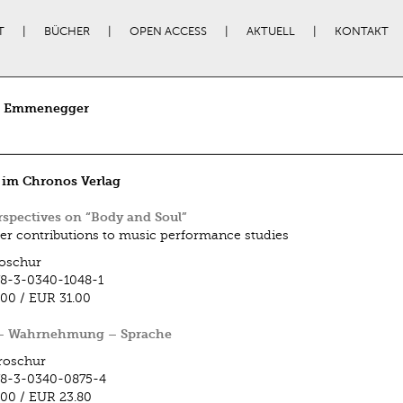
T
BÜCHER
OPEN ACCESS
AKTUELL
KONTAKT
a Emmenegger
 im Chronos Verlag
rspectives on “Body and Soul”
er contributions to music performance studies
oschur
8-3-0340-1048-1
.00
/
EUR 31.00
– Wahrnehmung – Sprache
roschur
78-3-0340-0875-4
.00
/
EUR 23.80