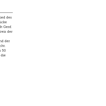
ied des
rücke
t Genf.
reis der
nd der
cht.
s 50
 die