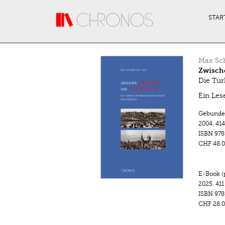
Direkt zum Inhalt
STAR
Max Sc
Zwisch
Die Tür
Ein Les
Gebunde
2004.
414
ISBN
978
CHF 48.0
E-Book (
2025.
411
ISBN
978
CHF 28.0