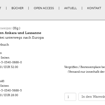
T
BÜCHER
OPEN ACCESS
AKTUELL
KONTAKT
hweizer
(Hg.)
en Ankara und Lausanne
kei unterwegs nach Europa
ebuch
n
 Seiten
-3-0340-0688-0
0
/
EUR 32.00
Vergriffen / Restexemplare be
(Versand nur innerhalb der
pdf)
 Seiten
-3-0340-5688-5
0
/
EUR 28.00
In den Warenk