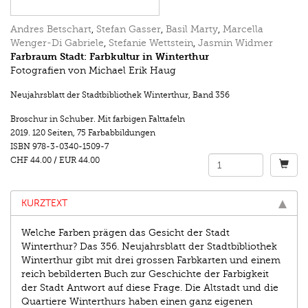
Andres Betschart
,
Stefan Gasser
,
Basil Marty
,
Marcella
Wenger-Di Gabriele
,
Stefanie Wettstein
,
Jasmin Widmer
Farbraum Stadt: Farbkultur in Winterthur
Fotografien von Michael Erik Haug
Neujahrsblatt der Stadtbibliothek Winterthur
,
Band 356
Broschur in Schuber. Mit farbigen Falttafeln
2019.
120 Seiten
,
75 Farbabbildungen
ISBN
978-3-0340-1509-7
CHF 44.00
/
EUR 44.00
KURZTEXT
Welche Farben prägen das Gesicht der Stadt
Winterthur? Das 356. Neujahrsblatt der Stadtbibliothek
Winterthur gibt mit drei grossen Farbkarten und einem
reich bebilderten Buch zur Geschichte der Farbigkeit
der Stadt Antwort auf diese Frage. Die Altstadt und die
Quartiere Winterthurs ha­ben einen ganz eigenen