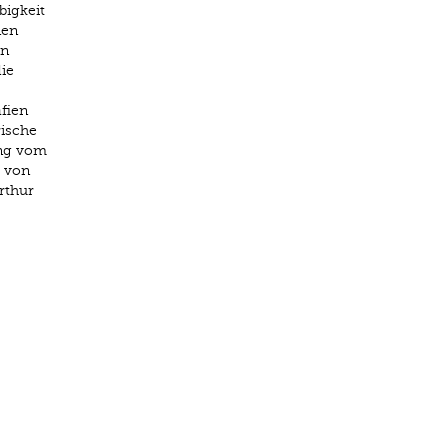
bigkeit
nen
on
die
fien
rische
ung vom
» von
rthur