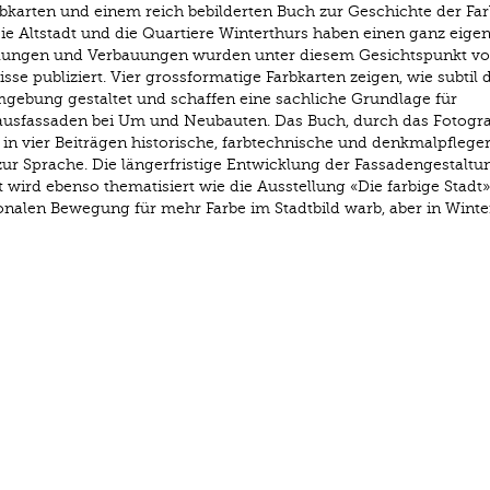
rbkarten und einem reich bebilderten Buch zur Geschichte der Far
Die Altstadt und die Quartiere Winterthurs ha­ben einen ganz eige
iedlungen und Verbauungen wurden unter diesem Gesichtspunkt v
sse publiziert. Vier grossformatige Farbkarten zeigen, wie subtil 
ebung gestaltet und schaffen eine sachliche Grundlage für
ausfassaden bei Um­ und Neubauten. Das Buch, durch das Fotogra
t in vier Beiträgen historische, farbtechnische und denkmalpflege
zur Sprache. Die längerfristige Entwicklung der Fassadengestalt
t wird ebenso thematisiert wie die Ausstellung «Die farbige Stadt
onalen Bewegung für mehr Farbe im Stadtbild warb, aber in Winte