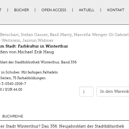
T
BÜCHER
OPEN ACCESS
AKTUELL
KONTAKT
Betschart
,
Stefan Gasser
,
Basil Marty
,
Marcella Wenger-Di Gabriel
e Wettstein
,
Jasmin Widmer
m Stadt: Farbkultur in Winterthur
fien von Michael Erik Haug
latt der Stadtbibliothek Winterthur
,
Band 356
in Schuber. Mit farbigen Falttafeln
 Seiten
,
75 Farbabbildungen
-3-0340-1509-7
0
/
EUR 44.00
In den Warenk
BUCHREIHE
r Stadt Winterthur? Das 356. Neujahrsblatt der Stadtbibliothek