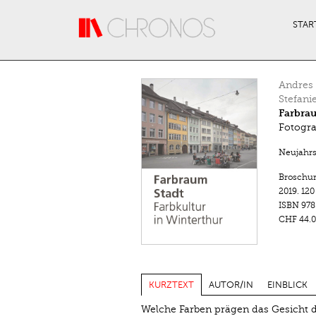
Direkt zum Inhalt
STAR
Andres 
Stefani
Farbrau
Fotogra
Neujahrsb
Broschur 
2019.
120
ISBN
978
CHF 44.0
KURZTEXT
AUTOR/IN
EINBLICK
Welche Farben prägen das Gesicht de