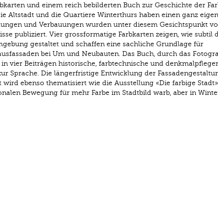
rbkarten und einem reich bebilderten Buch zur Geschichte der Far
Die Altstadt und die Quartiere Winterthurs ha­ben einen ganz eige
iedlungen und Verbauungen wurden unter diesem Gesichtspunkt v
sse publiziert. Vier grossformatige Farbkarten zeigen, wie subtil 
ebung gestaltet und schaffen eine sachliche Grundlage für
ausfassaden bei Um­ und Neubauten. Das Buch, durch das Fotogra
t in vier Beiträgen historische, farbtechnische und denkmalpflege
zur Sprache. Die längerfristige Entwicklung der Fassadengestalt
t wird ebenso thematisiert wie die Ausstellung «Die farbige Stadt
onalen Bewegung für mehr Farbe im Stadtbild warb, aber in Winte