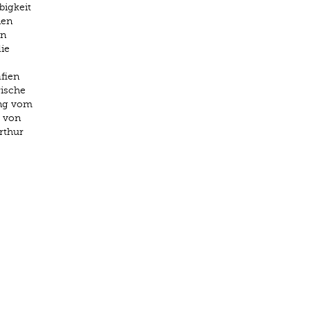
bigkeit
nen
on
die
fien
rische
ung vom
» von
rthur