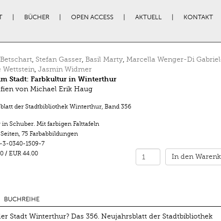
T
BÜCHER
OPEN ACCESS
AKTUELL
KONTAKT
Betschart
,
Stefan Gasser
,
Basil Marty
,
Marcella Wenger-Di Gabriel
e Wettstein
,
Jasmin Widmer
m Stadt: Farbkultur in Winterthur
fien von Michael Erik Haug
latt der Stadtbibliothek Winterthur
,
Band 356
in Schuber. Mit farbigen Falttafeln
 Seiten
,
75 Farbabbildungen
-3-0340-1509-7
0
/
EUR 44.00
In den Warenk
BUCHREIHE
r Stadt Winterthur? Das 356. Neujahrsblatt der Stadtbibliothek