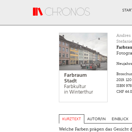
Direkt zum Inhalt
STAR
Andres 
Stefani
Farbrau
Fotogra
Neujahrsb
Broschur 
2019.
120
ISBN
978
CHF 44.0
KURZTEXT
AUTOR/IN
EINBLICK
Welche Farben prägen das Gesicht de