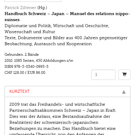
Patrick Ziltener
(Hg.)
Handbuch Schweiz – Japan – Manuel des relations nippo-
suisses
Diplomatie und Politik, Wirtschaft und Geschichte,
Wissenschaft und Kultur
Texte, Dokumente und Bilder aus 400 Jahren gegenseitiger
Beobachtung, Austausch und Kooperation
Gebunden. 2 Bände
2010.
1085 Seiten
,
430 Abbildungen s/w.
ISBN
978-3-0340-0993-5
CHF 128.00
/
EUR 86.00
KURZTEXT
2009 trat das Freihandels- und wirtschaftliche
Partnerschaftsabkommen Schweiz – Japan in Kraft.
Dies war der Anlass, eine Bestandsaufnahme der
Realität(en) der schweizerisch-japanischen
Beziehungen zu machen. Das Handbuch bietet eine
umfassende Übersicht, von den Anfängen der