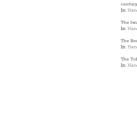
centur
In:
Hand
The Iwa
In:
Hand
The Red
In:
Hand
The Tok
In:
Hand