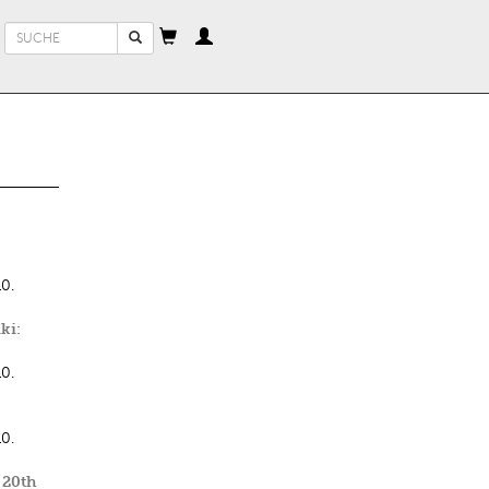
Suchformular
Suche
0.
ki:
0.
0.
 20th