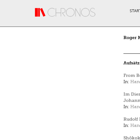
Direkt zum Inhalt
STAR
Roger M
Aufsätz
From B
In:
Hand
Im Dien
Johann
In:
Hand
Rudolf 
In:
Hand
Shôkoku