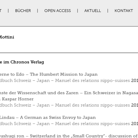
T
BÜCHER
OPEN ACCESS
AKTUELL
KONTAKT
ottini
e im Chronos Verlag
erne to Edo – The Humbert Mission to Japan
buch Schweiz – Japan – Manuel des relations nippo-suisses
201
ste der Wissenschaft und des Zaren – Ein Schweizer in Nagasa
 Kaspar Horner
buch Schweiz – Japan – Manuel des relations nippo-suisses
201
Lindau – A German as Swiss Envoy to Japan
buch Schweiz – Japan – Manuel des relations nippo-suisses
201
shugi ron – Switzerland in the „Small Country“- discussion of