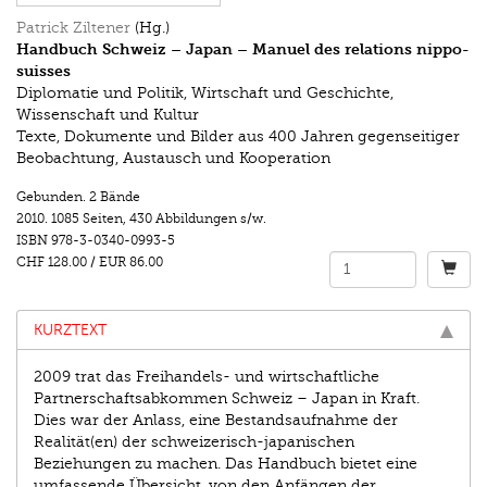
Patrick Ziltener
(Hg.)
Handbuch Schweiz – Japan – Manuel des relations nippo-
suisses
Diplomatie und Politik, Wirtschaft und Geschichte,
Wissenschaft und Kultur
Texte, Dokumente und Bilder aus 400 Jahren gegenseitiger
Beobachtung, Austausch und Kooperation
Gebunden. 2 Bände
2010.
1085 Seiten
,
430 Abbildungen s/w.
ISBN
978-3-0340-0993-5
CHF 128.00
/
EUR 86.00
KURZTEXT
2009 trat das Freihandels- und wirtschaftliche
Partnerschaftsabkommen Schweiz – Japan in Kraft.
Dies war der Anlass, eine Bestandsaufnahme der
Realität(en) der schweizerisch-japanischen
Beziehungen zu machen. Das Handbuch bietet eine
umfassende Übersicht, von den Anfängen der