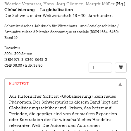
Béatrice Veyrassat
,
Hans-Jörg Gilomen
,
Margrit Müller
(Hg.)
Globalisierung – La globalisation
Die Schweiz in der Weltwirtschaft 18.–20. Jahrhundert
Schweizerisches Jahrbuch für Wirtschafts- und Sozialgeschichte /
Annuaire suisse d’histoire économique et sociale (ISSN 1664-6460)
,
Band 19
Broschur
2004.
300 Seiten
ISBN
978-3-0340-0645-3
CHF 58.00
/
EUR 38.80
KURZTEXT
Aus historischer Sicht ist «Globalisierung» kein neues
Phänomen. Der Schwerpunkt in diesem Band liegt auf
Globalisierungsschüben und -krisen, das heisst auf
Perioden, die geprägt sind von der starken Expansion
oder Kontraktion der für wirtschaftliches Handelns
relevanten Welt. Die Autoren und Autorinnen