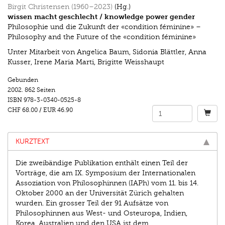
Birgit Christensen (1960–2023)
(Hg.)
wissen macht geschlecht / knowledge power gender
Philosophie und die Zukunft der «condition féminine» –
Philosophy and the Future of the «condition féminine»
Unter Mitarbeit von Angelica Baum, Sidonia Blättler, Anna
Kusser, Irene Maria Marti, Brigitte Weisshaupt
Gebunden
2002.
862 Seiten
ISBN
978-3-0340-0525-8
CHF 68.00
/
EUR 46.90
KURZTEXT
Die zweibändige Publikation enthält einen Teil der
Vorträge, die am IX. Symposium der Internationalen
Assoziation von Philosophinnen (IAPh) vom 11. bis 14.
Oktober 2000 an der Universität Zürich gehalten
wurden. Ein grosser Teil der 91 Aufsätze von
Philosophinnen aus West- und Osteuropa, Indien,
Korea, Australien und den USA ist dem