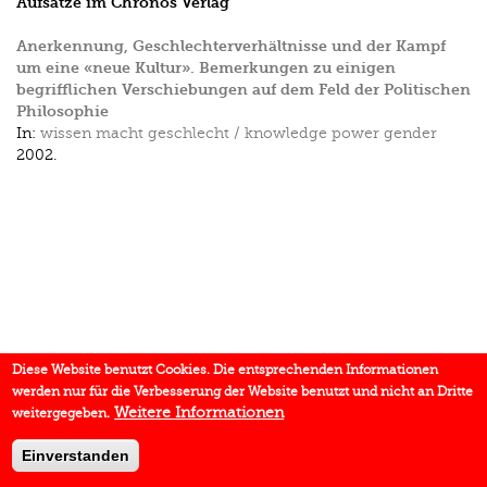
Aufsätze im Chronos Verlag
Anerkennung, Geschlechterverhältnisse und der Kampf
um eine «neue Kultur». Bemerkungen zu einigen
begrifflichen Verschiebungen auf dem Feld der Politischen
Philosophie
In:
wissen macht geschlecht / knowledge power gender
2002.
Diese Website benutzt Cookies. Die entsprechenden Informationen
werden nur für die Verbesserung der Website benutzt und nicht an Dritte
Weitere Informationen
weitergegeben.
Einverstanden