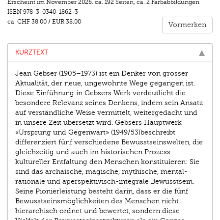
Erscheint im
November 2026
.
ca. 192 Seiten
,
ca. 2 Farbabbildungen
ISBN
978-3-0340-1862-3
ca.
CHF 38.00
/
EUR 38.00
Vormerken
KURZTEXT
Jean Gebser (1905–1973) ist ein Denker von grosser
Aktualität, der neue, ungewohnte Wege gegangen ist.
Diese Einführung in Gebsers Werk verdeutlicht die
besondere Relevanz seines Denkens, indem sein Ansatz
auf verständliche Weise vermittelt, weitergedacht und
in unsere Zeit übersetzt wird. Gebsers Hauptwerk
«Ursprung und Gegenwart» (1949/53)beschreibt
differenziert fünf verschiedene Bewusstseinswelten, die
gleichzeitig und auch im historischen Prozess
kultureller Entfaltung den Menschen konstituieren: Sie
sind das archaische, magische, mythische, mental-
rationale und aperspektivisch-integrale Bewusstsein.
Seine Pionierleistung besteht darin, dass er die fünf
Bewusstseinsmöglichkeiten des Menschen nicht
hierarchisch ordnet und bewertet, sondern diese