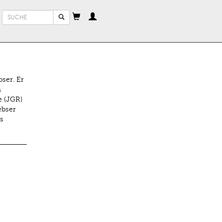
Suchformular
Suche
ser. Er
m
e (JGR)
ebser
s