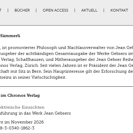
T
BÜCHER
OPEN ACCESS
AKTUELL
KONTAKT
 Hämmerli
l., ist promovierter Philosoph und Nachlassverwalter von Jean Geb
ausgeber der achtbändigen Gesamtausgabe der Werke Gebsers i
 Verlag, Schaffhausen, und Mitherausgeber der Jean Gebser Reih
nos Verlag, Zürich. Seit vielen Jahren ist er Präsident der Jean G
chaft mit Sitz in Bern. Sein Hauptinteresse gilt der Erforschung de
seins in seiner Vielschichtigkeit.
 im Chronos Verlag
ktivische Einsichten
nführung in das Werk Jean Gebsers
int im November 2026
8-3-0340-1862-3