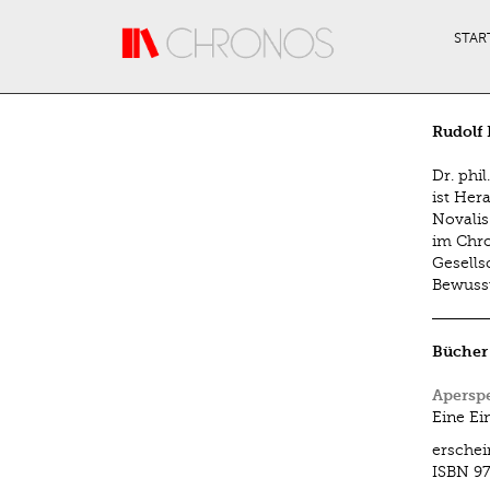
Direkt zum Inhalt
STAR
Rudolf
Dr. phi
ist Her
Novalis
im Chro
Gesells
Bewusst
Bücher
Aperspe
Eine Ei
ersche
ISBN
97