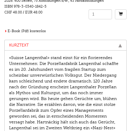
2026.
400 Seiten
,
75 Abbildungen s/w.
,
43 Farbabbildungen
ISBN
978-3-0340-1842-5
CHF 48.00
/
EUR 48.00
E-Book (Pdf) kostenlos
KURZTEXT
«Suisse Langenthal» stand einst für ein florierendes
Unternehmen: Die Porzellanfabrik Langenthal schaffte
es im 20. Jahrhundert vom fragilen Startup zum
scheinbar unverwüstlichen Volksgut. Der Niedergang
kam schleichend und endete dramatisch. 120 Jahre
nach der Gründung erscheint Langenthaler Porzellan
als Mythos und Kulturgut, um das noch immer
gerungen wird. Bis heute gehen Gerüchte um, blühen
die Narrative. Sie erzählen davon, wie die einst stolze
Porzellanfabrik zum Opfer eines Managements
geworden sei, das in entscheidenden Momenten
versagt habe. Hartnäckig hält sich auch das Gerücht,
Langenthal sei im Zweiten Weltkrieg ein «Nazi-Nest»