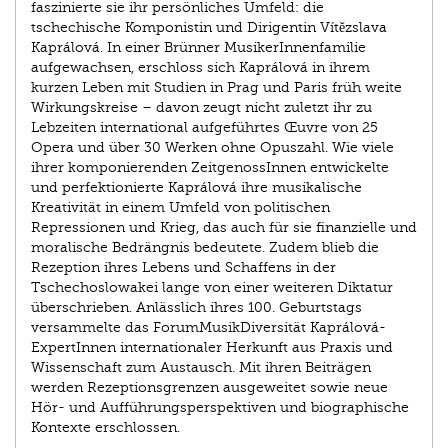
faszinierte sie ihr persönliches Umfeld: die
tschechische Komponistin und Dirigentin Vítězslava
Kaprálová. In einer Brünner MusikerInnenfamilie
aufgewachsen, erschloss sich Kaprálová in ihrem
kurzen Leben mit Studien in Prag und Paris früh weite
Wirkungskreise – davon zeugt nicht zuletzt ihr zu
Lebzeiten international aufgeführtes Œuvre von 25
Opera und über 30 Werken ohne Opuszahl. Wie viele
ihrer komponierenden ZeitgenossInnen entwickelte
und perfektionierte Kaprálová ihre musikalische
Kreativität in einem Umfeld von politischen
Repressionen und Krieg, das auch für sie finanzielle und
moralische Bedrängnis bedeutete. Zudem blieb die
Rezeption ihres Lebens und Schaffens in der
Tschechoslowakei lange von einer weiteren Diktatur
überschrieben. Anlässlich ihres 100. Geburtstags
versammelte das ForumMusikDiversität Kaprálová-
ExpertInnen internationaler Herkunft aus Praxis und
Wissenschaft zum Austausch. Mit ihren Beiträgen
werden Rezeptionsgrenzen ausgeweitet sowie neue
Hör- und Aufführungsperspektiven und biographische
Kontexte erschlossen.