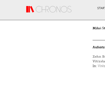
Direkt zum Inhalt
STAR
Miloš Š
Aufsätz
Zehn B
Vítězsl
In:
Vítě