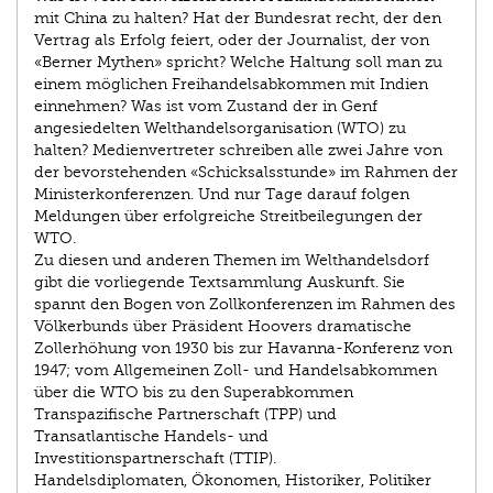
mit China zu halten? Hat der Bundesrat recht, der den
Vertrag als Erfolg feiert, oder der Journalist, der von
«Berner Mythen» spricht? Welche Haltung soll man zu
einem möglichen Freihandelsabkommen mit Indien
einnehmen? Was ist vom Zustand der in Genf
angesiedelten Welthandelsorganisation (WTO) zu
halten? Medien­vertreter schreiben alle zwei Jahre von
der bevorstehenden «Schicksalsstunde» im Rahmen der
Ministerkonferenzen. Und nur Tage darauf folgen
Meldungen über erfolgreiche Streitbeilegungen der
WTO.
Zu diesen und anderen Themen im Welthandelsdorf
gibt die vorliegende Textsammlung Auskunft. Sie
spannt den Bogen von Zollkonferenzen im Rahmen des
Völkerbunds über Präsident Hoovers dramatische
Zollerhöhung von 1930 bis zur Havanna-Konferenz von
1947; vom Allgemeinen Zoll- und Handelsabkommen
über die WTO bis zu den Superabkommen
Transpazifische Partnerschaft (TPP) und
Transatlantische Handels- und
Investitionspartnerschaft (TTIP).
Handelsdiplomaten, Ökonomen, Historiker, Politiker