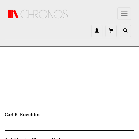
Direkt zum Inhalt
Toggle
navigat
Carl E. Koechlin