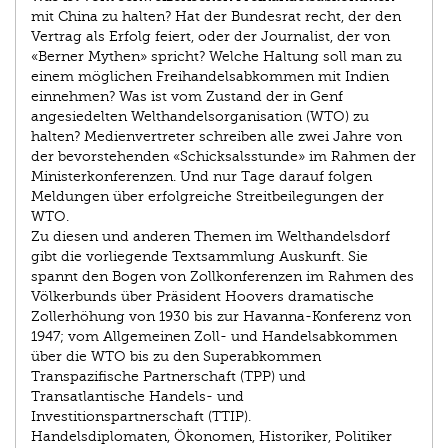
mit China zu halten? Hat der Bundesrat recht, der den
Vertrag als Erfolg feiert, oder der Journalist, der von
«Berner Mythen» spricht? Welche Haltung soll man zu
einem möglichen Freihandelsabkommen mit Indien
einnehmen? Was ist vom Zustand der in Genf
angesiedelten Welthandelsorganisation (WTO) zu
halten? Medien­vertreter schreiben alle zwei Jahre von
der bevorstehenden «Schicksalsstunde» im Rahmen der
Ministerkonferenzen. Und nur Tage darauf folgen
Meldungen über erfolgreiche Streitbeilegungen der
WTO.
Zu diesen und anderen Themen im Welthandelsdorf
gibt die vorliegende Textsammlung Auskunft. Sie
spannt den Bogen von Zollkonferenzen im Rahmen des
Völkerbunds über Präsident Hoovers dramatische
Zollerhöhung von 1930 bis zur Havanna-Konferenz von
1947; vom Allgemeinen Zoll- und Handelsabkommen
über die WTO bis zu den Superabkommen
Transpazifische Partnerschaft (TPP) und
Transatlantische Handels- und
Investitionspartnerschaft (TTIP).
Handelsdiplomaten, Ökonomen, Historiker, Politiker