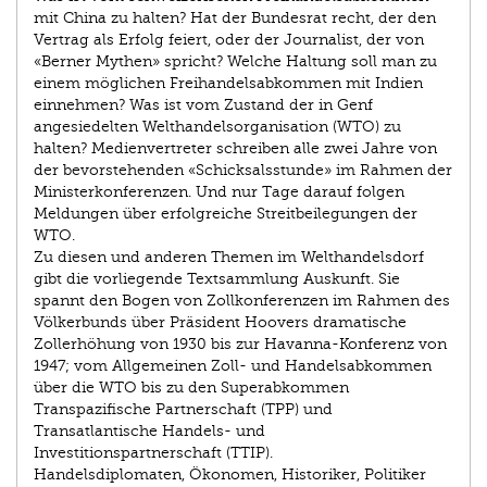
mit China zu halten? Hat der Bundesrat recht, der den
Vertrag als Erfolg feiert, oder der Journalist, der von
«Berner Mythen» spricht? Welche Haltung soll man zu
einem möglichen Freihandelsabkommen mit Indien
einnehmen? Was ist vom Zustand der in Genf
angesiedelten Welthandelsorganisation (WTO) zu
halten? Medien­vertreter schreiben alle zwei Jahre von
der bevorstehenden «Schicksalsstunde» im Rahmen der
Ministerkonferenzen. Und nur Tage darauf folgen
Meldungen über erfolgreiche Streitbeilegungen der
WTO.
Zu diesen und anderen Themen im Welthandelsdorf
gibt die vorliegende Textsammlung Auskunft. Sie
spannt den Bogen von Zollkonferenzen im Rahmen des
Völkerbunds über Präsident Hoovers dramatische
Zollerhöhung von 1930 bis zur Havanna-Konferenz von
1947; vom Allgemeinen Zoll- und Handelsabkommen
über die WTO bis zu den Superabkommen
Transpazifische Partnerschaft (TPP) und
Transatlantische Handels- und
Investitionspartnerschaft (TTIP).
Handelsdiplomaten, Ökonomen, Historiker, Politiker