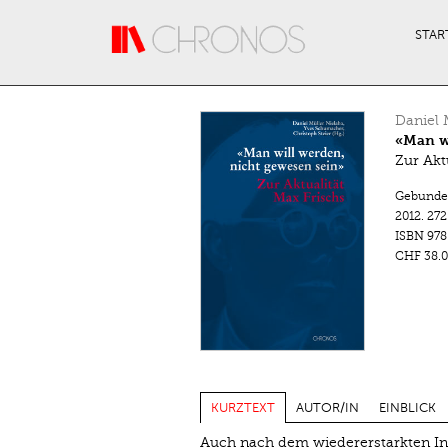
Direkt zum Inhalt
STAR
Daniel 
«Man wi
Zur Akt
Gebunde
2012.
272
ISBN
978
CHF 38.0
KURZTEXT
AUTOR/IN
EINBLICK
Auch nach dem wiedererstarkten Int