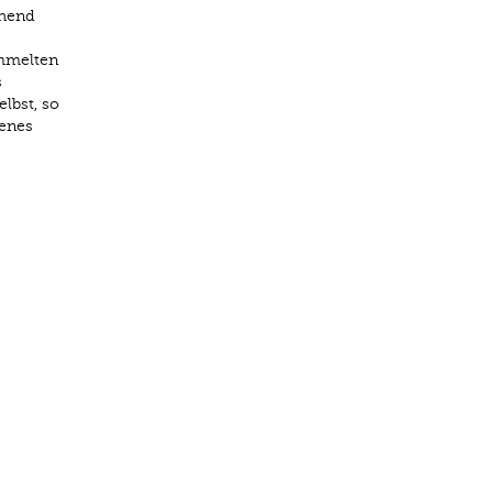
ehend
ammelten
s
lbst, so
jenes