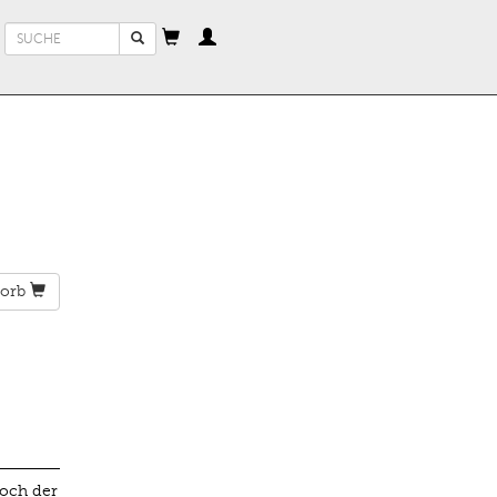
Suchformular
Suche
orb
noch der