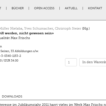
T
BÜCHER
OPEN ACCESS
AKTUELL
KONTAKT
Müller Nielaba
,
Yves Schumacher
,
Christoph Steier
(Hg.)
ll werden, nicht gewesen sein»
ualität Max Frischs
n
 Seiten
,
33 Abbildungen s/w.
-3-0340-1153-2
0
/
EUR 34.00
In den Warenk
DOWNLOADS
eresse im Jubiläumsjahr 2011 harrt vieles im Werk Max Frischs 