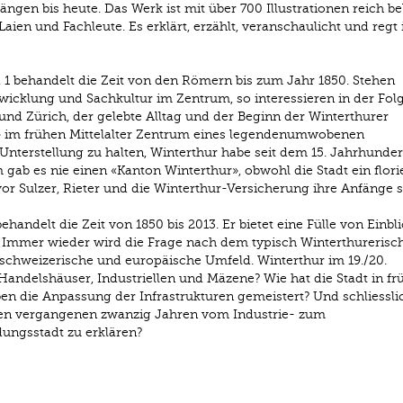
gen bis heute. Das Werk ist mit über 700 Illustrationen reich be
Laien und Fachleute. Es erklärt, erzählt, veranschaulicht und reg
1 behandelt die Zeit von den Römern bis zum Jahr 1850. Stehen
wicklung und Sachkultur im Zentrum, so interessieren in der Fol
d Zürich, der gelebte Alltag und der Beginn der Winterthurer
r» im frühen Mittelalter Zentrum eines legendenumwobenen
Unterstellung zu halten, Winterthur habe seit dem 15. Jahrhunder
gab es nie einen «Kanton Winterthur», obwohl die Stadt ein flor
or Sulzer, Rieter und die Winterthur-Versicherung ihre Anfänge 
andelt die Zeit von 1850 bis 2013. Er bietet eine Fülle von Einbli
 Immer wieder wird die Frage nach dem typisch Winterthurerisc
 schweizerische und europäische Umfeld. Winterthur im 19./20.
 Handelshäuser, Industriellen und Mäzene? Wie hat die Stadt in fr
 die Anpassung der Infrastrukturen gemeistert? Und schliessli
 den vergangenen zwanzig Jahren vom Industrie- zum
dungsstadt zu erklären?