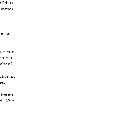
bildert
t immer
ge das
t einen
ierendes
sahen?
cken in
hen
üheren
ch: Wie