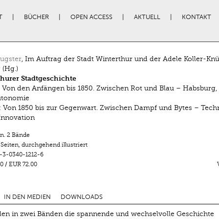
T
BÜCHER
OPEN ACCESS
AKTUELL
KONTAKT
ugster
, Im Auftrag der Stadt Winterthur und der Adele Koller-Knü
 (Hg.)
hurer Stadtgeschichte
: Von den Anfängen bis 1850. Zwischen Rot und Blau – Habsburg,
utonomie
: Von 1850 bis zur Gegenwart. Zwischen Dampf und Bytes – Techn
 Innovation
n. 2 Bände
 Seiten
,
durchgehend illustriert
-3-0340-1212-6
0
/
EUR 72.00
IN DEN MEDIEN
DOWNLOADS
len in zwei Bänden die spannende und wechselvolle Geschichte