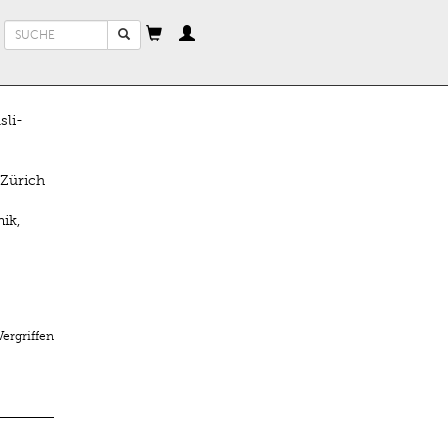
Suchformular
Suche
sli-
 Zürich
ik,
Vergriffen