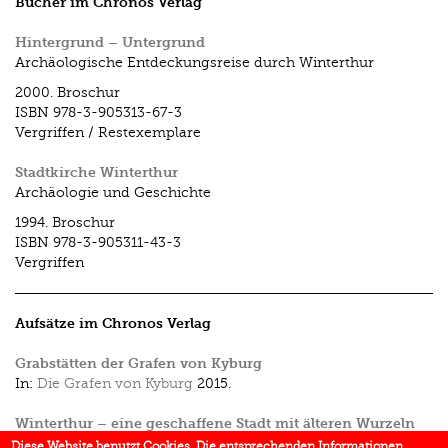
Bücher im Chronos Verlag
Hintergrund – Untergrund
Archäologische Entdeckungsreise durch Winterthur
2000.
Broschur
ISBN
978-3-905313-67-3
Vergriffen / Restexemplare
Stadtkirche Winterthur
Archäologie und Geschichte
1994.
Broschur
ISBN
978-3-905311-43-3
Vergriffen
Aufsätze im Chronos Verlag
Grabstätten der Grafen von Kyburg
In:
Die Grafen von Kyburg
2015.
Winterthur – eine geschaffene Stadt mit älteren Wurzeln
In:
Die Grafen von Kyburg
2015.
Diese Website benutzt Cookies. Die entsprechenden Informationen