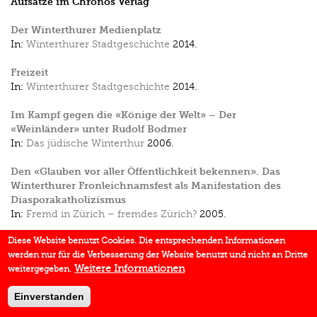
Aufsätze im Chronos Verlag
Der Winterthurer Medienplatz
In:
Winterthurer Stadtgeschichte
2014.
Freizeit
In:
Winterthurer Stadtgeschichte
2014.
Im Kampf gegen die «Könige der Welt» – Der
«Weinländer» unter Rudolf Bodmer
In:
Das jüdische Winterthur
2006.
Den «Glauben vor aller Öffentlichkeit bekennen». Das
Winterthurer Fronleichnamsfest als Manifestation des
Diasporakatholizismus
In:
Fremd in Zürich – fremdes Zürich?
2005.
Diese Website benutzt Cookies. Die entsprechenden Informationen
werden nur für die Verbesserung der Website benutzt und nicht an Dritte
Weitere Informationen
weitergegeben.
Einverstanden