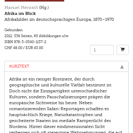
Manuel Menrath
(Hg.)
Afrika im Blick
Afrikabilder im deutschsprachigen Europa, 1870–1970
Gebunden
2012.
336 Seiten
,
65 Abbildungen s/w.
ISBN
978-3-0340-1137-2
CHF 48.00
/
EUR 43.00
KURZTEXT
Afrika ist ein riesiger Kontinent, der durch
geographische und kulturelle Vielfalt bestimmt ist.
Doch nicht die Einzigartigkeit unterschiedlicher
Kulturen, sondern Pauschalisierungen prägen die
europäische Sichtweise bis heute. Neben
romantisierenden Safari-Reportagen schaffen es
hauptsächlich Kriege, Naturkatastrophen und
gescheiterte Staaten ins mediale Rampenlicht des
Nordens. Hinter dieser eindimensionalen Sicht
verbergen sich oft stereotype Wahrnehmungen, die auf