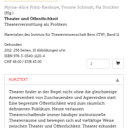
Myrna-Alice Prinz-Kiesbüye
,
Yvonne Schmidt
,
Pia Strickler
(Hg.)
Theater und Öffentlichkeit
Theatervermittlung als Problem
Materialien des Instituts für Theaterwissenschaft Bern (ITW)
,
Band 11
Gebunden
2012.
256 Seiten
,
10 Abbildungen s/w.
ISBN
978-3-0340-1120-4
CHF 48.00
/
EUR 43.00
KURZTEXT
Theater findet in der Regel nicht ohne die gleichzeitige
Anwesenheit von Zuschauenden und Agierenden statt:
Eine begrenzte Öffentlichkeit wird zum räumlich
definierten Publikum. Heute verlassen
Theaterschaffende immer häufiger institutionelle
Theaterräume und bewegen sich auf vielfältige Weise
zwischen Theater und Öffentlichkeit. Theater erkundet