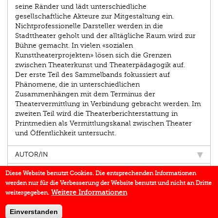
seine Ränder und lädt unterschiedliche
gesellschaftliche Akteure zur Mitgestaltung ein.
Nichtprofessionelle Darsteller werden in die
Stadttheater geholt und der alltägliche Raum wird zur
Bühne gemacht. In vielen «sozialen
Kunsttheaterprojekten» lösen sich die Grenzen
zwischen Theaterkunst und Theaterpädagogik auf.
Der erste Teil des Sammelbands fokussiert auf
Phänomene, die in unterschiedlichen
Zusammenhängen mit dem Terminus der
Theatervermittlung in Verbindung gebracht werden. Im
zweiten Teil wird die Theaterberichterstattung in
Printmedien als Vermittlungskanal zwischen Theater
und Öffentlichkeit untersucht.
AUTOR/IN
EINBLICK
Diese Website benutzt Cookies. Die entsprechenden Informationen
werden nur für die Verbesserung der Website benutzt und nicht an Dritte
BUCHREIHE
Weitere Informationen
weitergegeben.
DOWNLOADS
Einverstanden