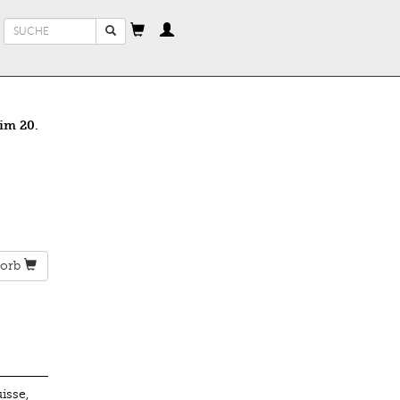
Suchformular
Suche
 im 20.
orb
isse,