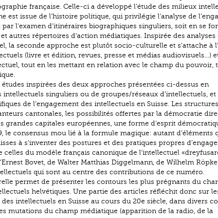
ographie française. Celle-ci a développé l’étude des milieux intell
 est issue de l’histoire politique, qui privilégie l’analyse de l’e
t par l’examen d’itinéraires bio­graphiques singuliers, soit en se f
s et autres répertoires d’action médiatiques. Inspirée des analyses
l, la seconde approche est plutôt socio-culturelle et s’attache à l
ctuels (livre et édition, revues, presse et médias audiovisuels…) e
lectuel, tout en les mettant en relation avec le champ du pouvoir, 
ique.
études inspirées des deux approches présentées ci-dessus en
 intellectuels singuliers ou de groupes/réseaux d’intellectuels, e
iques de l’engagement des intellectuels en Suisse. Les structure
anteurs cantonales, les possibilités offertes par la démocratie dire
 les grandes capitales européennes, une forme d’esprit démocratiq
59, le consensus mou lié à la formule magique: autant d’éléments 
 suisses à s’inventer des postures et des pratiques propres d’enga
 de celles du modèle français canonique de l’intellectuel «dreyfusar
’Ernest Bovet, de Walter Matthias Diggelmann, de Wilhelm Röpke
tellectuels qui sont au centre des contributions de ce numéro.
urelle permet de présenter les contours les plus prégnants du ch
ellectuels helvétiques. Une partie des articles réfléchit donc sur le
 des intellectuels en Suisse au cours du 20e siècle, dans divers co
 mutations du champ médiatique (apparition de la radio, de la