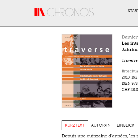
Direkt zum Inhalt
STAR
Damien
Les int
Jahrhu
Traverse.
Broschu
2010.
192
ISBN
978
CHF 28.0
KURZTEXT
AUTOR/IN
EINBLICK
Depuis une quinzaine d’années, les re