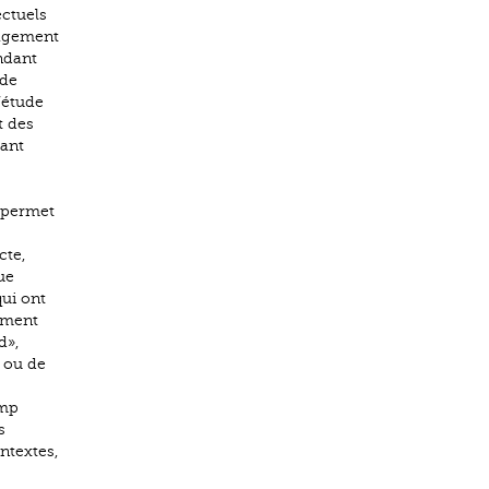
ectuels
ngagement
ondant
 de
’étude
t des
tant
t permet
s
cte,
ue
qui ont
gement
d»,
 ou de
amp
s
ntextes,