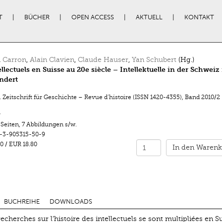
T
BÜCHER
OPEN ACCESS
AKTUELL
KONTAKT
 Carron
,
Alain Clavien
,
Claude Hauser
,
Yan Schubert
(Hg.)
ellectuels en Suisse au 20e siècle – Intellektuelle in der Schweiz
ndert
 Zeitschrift für Geschichte – Revue d’histoire (ISSN 1420-4355)
,
Band 2010/2
r
 Seiten
,
7 Abbildungen s/w.
-3-905315-50-9
0
/
EUR 18.80
In den Warenk
BUCHREIHE
DOWNLOADS
cherches sur l’histoire des intellectuels se sont multipliées en Su