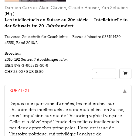
Damien Carron
,
Alain Clavien
,
Claude Hauser
,
Yan Schubert
(Hg.)
Les intellectuels en Suisse au 20e siècle – Intellektuelle in
der Schweiz im 20. Jahrhundert
Traverse. Zeitschrift für Geschichte – Revue d’histoire (ISSN 1420-
4355)
,
Band 2010/2
Broschur
2010.
192 Seiten
,
7 Abbildungen s/w.
ISBN
978-3-905315-50-9
CHF 28.00
/
EUR 18.80
KURZTEXT
Depuis une quinzaine d’années, les recherches sur
l’histoire des intellectuels se sont multipliées en Suisse,
sous l’impulsion surtout de l’historiographie française.
Celle-ci a développé l’étude des milieux intellectuels
par deux approches principales. L’une est issue de
l’histoire politique, qui privilégie l’analyse de