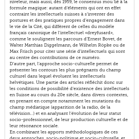
niveleur, mais aussi, dès 1959, le consensus mou lié à la
formule magique: autant d’éléments qui ont en effet
contraint les intellectuels suisses à s’inventer des
postures et des pratiques propres d’engagement dans
le vie de la Cité, qui diffèrent de celles du modèle
français canonique de l’intellectuel «dreyfusard»,
comme le soulignent les parcours d’Ernest Bovet, de
Walter Matthias Diggelmann, de Wilhelm Röpke ou de
Max Frisch pour citer une série d’intellectuels qui sont
au centre des contributions de ce numéro.
D’autre part, l’approche socio-culturelle permet de
présenter les contours les plus prégnants du champ
culturel dans lequel évoluent les intellectuels
helvétiques. Une partie des articles réfléchit donc sur
les conditions de possibilité d’existence des intellectuels
en Suisse au cours du 20e siècle, dans divers contextes,
en prenant en compte notamment les mutations du
champ médiatique (apparition de la radio, de la
télévision…) et en analysant l’évolution de leur statut
socio-professionnel, de leur production culturelle et de
leur résonance sociale.
En combinant les apports méthodologiques de ces
deux approches, socio-politique et socio-culturelle, et