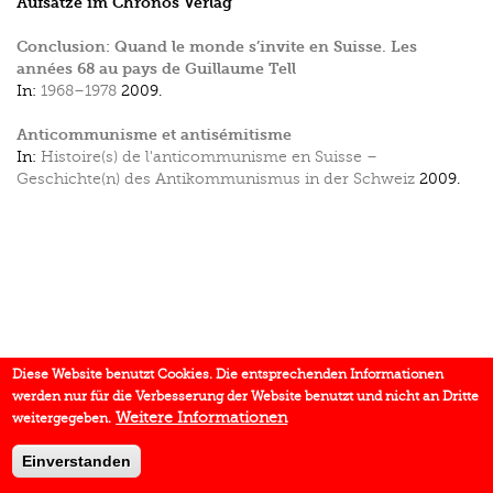
Aufsätze im Chronos Verlag
Conclusion: Quand le monde s’invite en Suisse. Les
années 68 au pays de Guillaume Tell
In:
1968–1978
2009.
Anticommunisme et antisémitisme
In:
Histoire(s) de l'anticommunisme en Suisse –
Geschichte(n) des Antikommunismus in der Schweiz
2009.
Diese Website benutzt Cookies. Die entsprechenden Informationen
werden nur für die Verbesserung der Website benutzt und nicht an Dritte
Weitere Informationen
weitergegeben.
Einverstanden