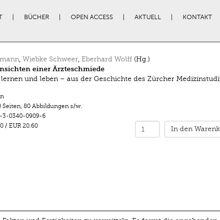
T
BÜCHER
OPEN ACCESS
AKTUELL
KONTAKT
tzmann
,
Wiebke Schweer
,
Eberhard Wolff
(Hg.)
nsichten einer Ärzteschmiede
 lernen und leben – aus der Geschichte des Zürcher Medizinstud
n
 Seiten
,
80 Abbildungen s/w.
-3-0340-0909-6
0
/
EUR 20.60
In den Warenk