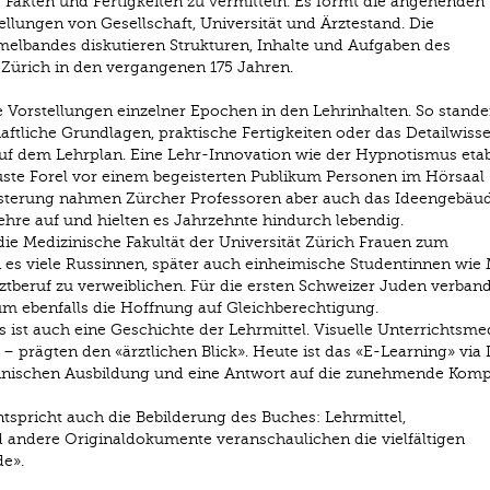
s Fakten und Fertigkeiten zu vermitteln. Es formt die angehenden
llungen von Gesellschaft, Universität und Ärztestand. Die
melbandes diskutieren Strukturen, Inhalte und Aufgaben des
 Zürich in den vergangenen 175 Jahren.
e Vorstellungen einzelner Epochen in den Lehrinhalten. So stand
tliche Grundlagen, praktische Fertigkeiten oder das Detailwiss
auf dem Lehrplan. Eine Lehr-Innovation wie der Hypnotismus etab
guste Forel vor einem begeisterten Publikum Personen im Hörsaal
geisterung nahmen Zürcher Professoren aber auch das Ideengebäu
hre auf und hielten es Jahrzehnte hindurch lebendig.
 die Medizinische Fakultät der Universität Zürich Frauen zum
es viele Russinnen, später auch einheimische Studentinnen wie 
rztberuf zu verweiblichen. Für die ersten Schweizer Juden verband
 ebenfalls die Hoffnung auf Gleichberechtigung.
ist auch eine Geschichte der Lehrmittel. Visuelle Unterrichtsme
– prägten den «ärztlichen Blick». Heute ist das «E-Learning» via 
izinischen Ausbildung und eine Antwort auf die zunehmende Komp
tspricht auch die Bebilderung des Buches: Lehrmittel,
 andere Originaldokumente veranschaulichen die vielfältigen
e».