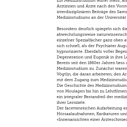
Ein Medizinstudium leistet mehr, al
Ärztinnen und Ärzte nach den Vorste
interdisziplinären Beiträge des Sam
Medizinstudiums an der Universität
Besonders deutlich spiegeln sich di
abwechslungsweise naturwissenschaf
einzelner Spezialfächer ganz oben 
sich schnell, als der Psychiater Au
hypnotisierte. Ebenfalls voller Be
Degeneration und Eugenik in ihre Le
Bereits seit den 1860er Jahren liess
Medizinstudium zu. Zunächst waren 
Vögtlin, die daran arbeiteten, den A
mit dem Zugang zum Medizinstudium
Die Geschichte des Medizinstudiums 
von Moulagen bis hin zu Lehrfilmen 
ein integraler Bestandteil der med
ihrer Lernziele.
Der facettenreichen Aufarbeitung en
Hörsaalaufnahmen, Karikaturen und
«Innenansichten einer Ärzteschmied