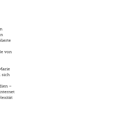
en
en
lierte
de von
Marie
 sich
dien –
Internet
lexität