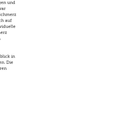
gen und
war
 Schmerz
ch auf
viduelle
merz
m
lick in
en. Die
ren