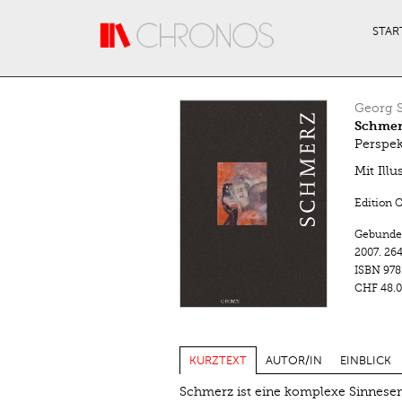
Direkt zum Inhalt
STAR
Georg 
Schmer
Perspek
Mit Ill
Edition 
Gebunde
2007.
264
ISBN
978
CHF 48.0
KURZTEXT
AUTOR/IN
EINBLICK
Schmerz ist eine komplexe Sinnese