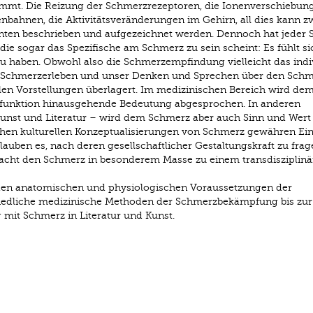
immt. Die Reizung der Schmerzrezeptoren, die Ionenverschiebun
enbahnen, die Aktivitätsveränderungen im Gehirn, all dies kann z
enten beschrieben und aufgezeichnet werden. Dennoch hat jeder
 die sogar das Spezifische am Schmerz zu sein scheint: Es fühlt si
u haben. Obwohl also die Schmerzempfindung vielleicht das indi
s Schmerzerleben und unser Denken und Sprechen über den Sch
alen Vorstellungen überlagert. Im medizinischen Bereich wird de
alfunktion hinausgehende Bedeutung abgesprochen. In anderen
 Kunst und Literatur – wird dem Schmerz aber auch Sinn und Wert
chen kulturellen Konzeptualisierungen von Schmerz gewähren Einb
auben es, nach deren gesellschaftlicher Gestaltungskraft zu frag
acht den Schmerz in besonderem Masse zu einem transdisziplinä
den anatomischen und physiologischen Voraussetzungen der
edliche medizinische Methoden der Schmerzbekämpfung bis zur
 mit Schmerz in Literatur und Kunst.