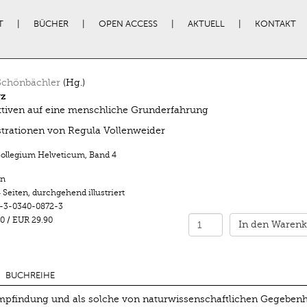
T
BÜCHER
OPEN ACCESS
AKTUELL
KONTAKT
Schönbächler
(Hg.)
z
tiven auf eine menschliche Grunderfahrung
ustrationen von Regula Vollenweider
Collegium Helveticum
,
Band 4
n
 Seiten
,
durchgehend illustriert
-3-0340-0872-3
0
/
EUR 29.90
In den Warenk
BUCHREIHE
mpfindung und als solche von naturwissenschaftlichen Gegebenh