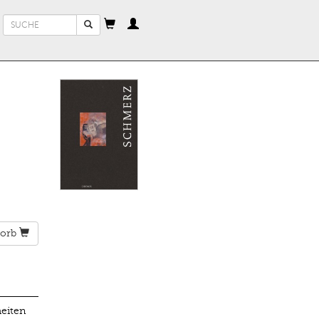
Suchformular
Suche
orb
eiten