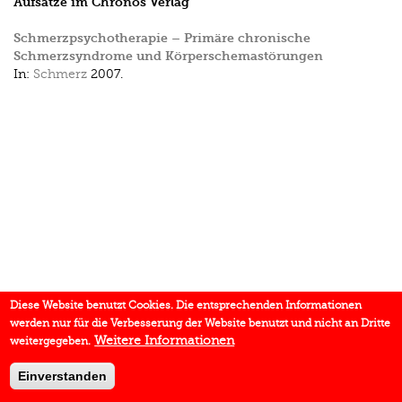
Aufsätze im Chronos Verlag
Schmerzpsychotherapie – Primäre chronische
Schmerzsyndrome und Körperschemastörungen
In:
Schmerz
2007.
Diese Website benutzt Cookies. Die entsprechenden Informationen
werden nur für die Verbesserung der Website benutzt und nicht an Dritte
Weitere Informationen
weitergegeben.
Einverstanden