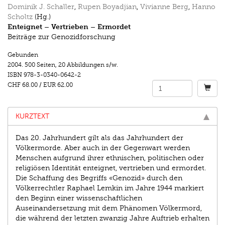
Dominik J. Schaller
,
Rupen Boyadjian
,
Vivianne Berg
,
Hanno
Scholtz
(Hg.)
Enteignet – Vertrieben – Ermordet
Beiträge zur Genozidforschung
Gebunden
2004.
500 Seiten
,
20 Abbildungen s/w.
ISBN
978-3-0340-0642-2
CHF 68.00
/
EUR 62.00
KURZTEXT
Das 20. Jahrhundert gilt als das Jahrhundert der
Völkermorde. Aber auch in der Gegenwart werden
Menschen aufgrund ihrer ethnischen, politischen oder
religiösen Identität enteignet, vertrieben und ermordet.
Die Schaffung des Begriffs «Genozid» durch den
Völkerrechtler Raphael Lemkin im Jahre 1944 markiert
den Beginn einer wissenschaftlichen
Auseinandersetzung mit dem Phänomen Völkermord,
die während der letzten zwanzig Jahre Auftrieb erhalten