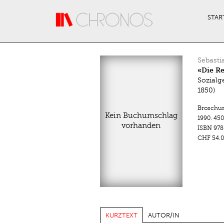
Direkt zum Inhalt
STAR
Sebasti
«Die Re
Sozialg
1850)
Broschu
Kein Buchumschlag
1990.
450
vorhanden
ISBN
978
CHF 54.0
KURZTEXT
AUTOR/IN