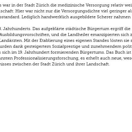
war in der Stadt Zürich die medizinische Versorgung relativ wei
schaft: Hier war nicht nur die Versorgungsdichte viel geringer al
sstandard. Lediglich handwerklich ausgebildete Scherer nahmen
8. Jahrhunderts. Das aufgeklärte städtische Bürgertum ergriff die
ue Ausbildungsvorschriften, und die Landheiler emanzipierten sich 
Landärzten. Mit der Etablierung eines eigenen Standes lösten sie 
wurden dank gesteigertem Sozialprestige und zunehmendem poli
s sich im 19. Jahrhundert formierenden Bürgertums. Das Buch ist
annten Professionalisierungsforschung, es erhellt auch neue, wes
isses zwischen der Stadt Zürich und ihrer Landschaft.