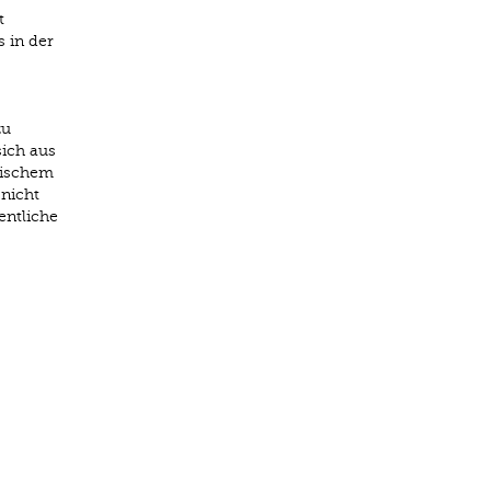
t
s in der
zu
sich aus
tischem
 nicht
entliche