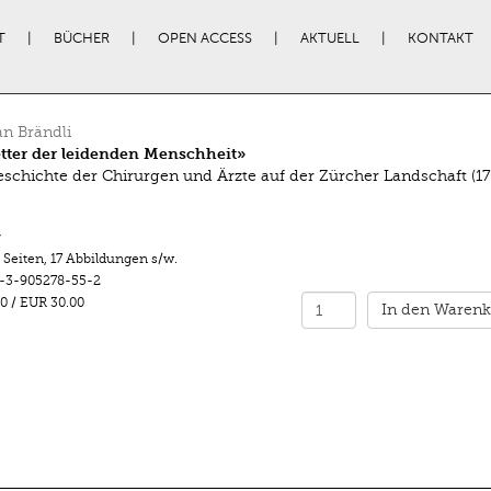
T
BÜCHER
OPEN ACCESS
AKTUELL
KONTAKT
an Brändli
tter der leidenden Menschheit»
eschichte der Chirurgen und Ärzte auf der Zürcher Landschaft (1
r
 Seiten
,
17 Abbildungen s/w.
-3-905278-55-2
0
/
EUR 30.00
In den Warenk