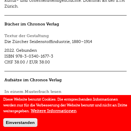
Kultur- und Unternehmens­geschichte. Doktorat an der ­ETH
Zürich.
Bücher im Chronos Verlag
Textur der Gestaltung
Die Zürcher Seidenstoffindustrie, 1880–1914
2022.
Gebunden
ISBN
978-3-0340-1677-3
CHF 38.00
/
EUR 38.00
Aufsätze im Chronos Verlag
In einem Musterbuch lesen
In:
Die Schweiz – eine Kulturtransfergeschichte
2019.
S. 161–
Diese Website benutzt Cookies. Die entsprechenden Informationen
172
werden nur für die Verbesserung der Website benutzt und nicht an Dritte
Weitere Informationen
weitergegeben.
Einverstanden