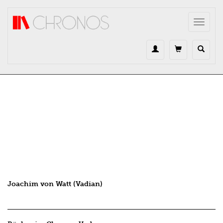
Direkt zum Inhalt
Toggle
navigat
Joachim von Watt (Vadian)