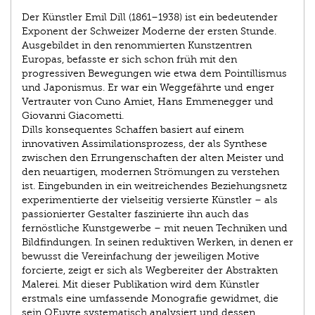
Der Künstler Emil Dill (1861–1938) ist ein bedeutender
Exponent der Schweizer Moderne der ersten Stunde.
Ausgebildet in den renommierten Kunstzentren
Europas, befasste er sich schon früh mit den
progressiven Bewegungen wie etwa dem Pointillismus
und Japonismus. Er war ein Weggefährte und enger
Vertrauter von Cuno Amiet, Hans Emmenegger und
Giovanni Giacometti.
Dills konsequentes Schaffen basiert auf einem
innovativen Assimilationsprozess, der als Synthese
zwischen den Errungenschaften der alten Meister und
den neuartigen, modernen Strömungen zu verstehen
ist. Eingebunden in ein weitreichendes Beziehungsnetz
experimentierte der vielseitig versierte Künstler – als
passionierter Gestalter faszinierte ihn auch das
fernöstliche Kunstgewerbe – mit neuen Techniken und
Bildfindungen. In seinen reduktiven Werken, in denen er
bewusst die Vereinfachung der jeweiligen Motive
forcierte, zeigt er sich als Wegbereiter der Abstrakten
Malerei. Mit dieser Publikation wird dem Künstler
erstmals eine umfassende Monografie gewidmet, die
sein OEuvre systematisch analysiert und dessen