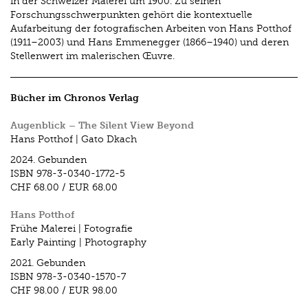
in der Schweizer Malerei um 1900. Zu seinen
Forschungsschwerpunkten gehört die kontextuelle
Aufarbeitung der fotografischen Arbeiten von Hans Potthof
(1911–2003) und Hans Emmenegger (1866–1940) und deren
Stellenwert im malerischen
Œ
uvre.
Bücher im Chronos Verlag
Augenblick – The Silent View Beyond
Hans Potthof | Gato Dkach
2024.
Gebunden
ISBN
978-3-0340-1772-5
CHF 68.00
/
EUR 68.00
Hans Potthof
Frühe Malerei | Fotografie
Early Painting | Photography
2021.
Gebunden
ISBN
978-3-0340-1570-7
CHF 98.00
/
EUR 98.00