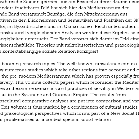
n zahlreiche Studien getreten, die am Beispiel anderer Räume neue
esonders fruchtbares Feld hat sich hier das Mediterraneum der
nde Band versammelt Beiträge, die den Mittelmeerraum aus
ktiven in den Blick nehmen und Semantiken und Praktiken der Sk
ika, im Byzantinischen und im Osmanischen Reich untersuchen. 
transkulturell vergleichenden Analysen werden diese Ergebnisse 
ngigkeiten untersucht. Der Band verortet sich damit im Feld eine
wissenschaftliche Theorien mit mikrohistorischen und praxeolog
s kontextabhängige soziale Relation konzipiert.
 booming research topics. The well-known transatlantic context 
by numerous studies which take other regions into account and c
 is the pre-modern Mediterraneum which has proven especially frui
lavery. This volume collects papers which reconsider the Medite
ves and examine semantics and practices of servility in Western 
l as in the Byzantine and Ottoman Empire. The results from
anscultural comparative analyses are put into comparison and va
. This volume is thus marked by a combination of cultural studies
d praxeological perspectives which forms part of a New Social Hi
d problematized as a context specific social relation.