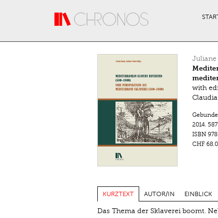
Direkt zum Inhalt
STAR
Juliane
Mediter
mediter
with ed
Claudi
Gebunde
2014.
587
ISBN
978
CHF 68.0
KURZTEXT
AUTOR/IN
EINBLICK
Das Thema der Sklaverei boomt. Neb