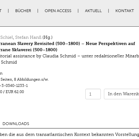
T
BÜCHER
OPEN ACCESS
AKTUELL
KONTAKT
 Schiel
,
Stefan Hanß
(Hg.)
ranean Slavery Revisited (500–1800) – Neue Perspektiven auf
rane Sklaverei (500–1800)
itorial assistance by Claudia Schmid – unter redaktioneller Mitarb
a Schmid
n
 Seiten
,
8 Abbildungen s/w.
-3-0340-1233-1
0
/
EUR 62.00
In den Warenk
DOWNLOADS
en die aus dem transatlantischen Kontext bekannten Vorstellun