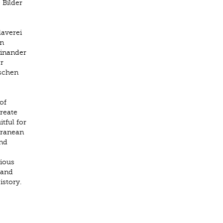
 Bilder
laverei
In
einander
r
ischen
of
reate
tful for
rranean
and
rious
 and
story.