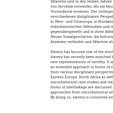
Sklaverei sind in den letzten Jahre
von Servilität entwerfen. Als ein b
Vormoderne erwiesen. Der vorliege
verschiedenen disziplinären Perspe
in West- und Osteuropa, in Nordafr
mikrohistorischen Fallstudien und 
gegenübergestellt und in ihren Abhä
Neuen Sozialgeschichte, die kultur
Ansätzen verbindet und Sklaverei al
Slavery has become one of the most
slavery has recently been enriched 
new representations of servility. It
an extended approach to forms of s
from various disciplinary perspecti
Eastern Europe, North Africa as wel
microhistorical case studies and tr
forms of interlinkage are discussed
approaches from microhistorical an
By doing so, slavery is conceived an