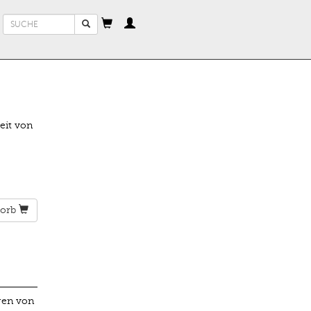
Suchformular
Suche
eit von
orb
gen von