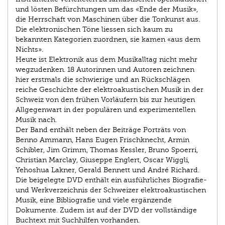
und lösten Befürchtungen um das «Ende der Musik»,
die Herrschaft von Maschinen über die Tonkunst aus.
Die elektronischen Töne liessen sich kaum zu
bekannten Kategorien zuordnen, sie kamen «aus dem
Nichts».
Heute ist Elektronik aus dem Musikalltag nicht mehr
wegzudenken. 18 Autorinnen und Autoren zeichnen
hier erstmals die schwierige und an Rückschlägen
reiche Geschichte der elektroakustischen Musik in der
Schweiz von den frühen Vorläufern bis zur heutigen
Allgegenwart in der populären und experimentellen
Musik nach.
Der Band enthält neben der Beiträge Porträts von
Benno Ammann, Hans Eugen Frischknecht, Armin
Schibler, Jim Grimm, Thomas Kessler, Bruno Spoerri,
Christian Marclay, Giuseppe Englert, Oscar Wiggli,
Yehoshua Lakner, Gerald Bennett und André Richard.
Die beigelegte DVD enthält ein ausführliches Biografie-
und Werkverzeichnis der Schweizer elektroakustischen
Musik, eine Bibliografie und viele ergänzende
Dokumente. Zudem ist auf der DVD der vollständige
Buchtext mit Suchhilfen vorhanden.